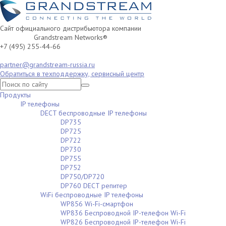
Сайт официального дистрибьютора компании
Grandstream Networks®
+7 (495) 255-44-66
partner@grandstream-russia.ru
Обратиться в техподдержку, сервисный центр
Продукты
IP телефоны
DECT беспроводные IP телефоны
DP735
DP725
DP722
DP730
DP755
DP752
DP750/DP720
DP760 DECT репитер
WiFi беспроводные IP телефоны
WP856 Wi-Fi-смартфон
WP836 Беспроводной IP-телефон Wi-Fi
WP826 Беспроводной IP-телефон Wi-Fi