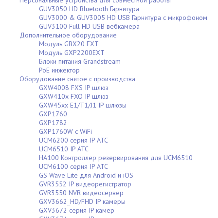
Персональные устройства для совместной работы
GUV3050 HD Bluetooth Гарнитура
GUV3000 & GUV3005 HD USB Гарнитура с микрофоном
GUV3100 Full HD USB вебкамера
Дополнительное оборудование
Модуль GBX20 EXT
Модуль GXP2200EXT
Блоки питания Grandstream
PoE инжектор
Оборудование снятое с производства
GXW4008 FXS IP шлюз
GXW410x FXO IP шлюз
GXW45xx E1/T1/J1 IP шлюзы
GXP1760
GXP1782
GXP1760W c WiFi
UCM6200 серия IP АТС
UCM6510 IP АТС
HA100 Контроллер резервирования для UCM6510
UCM6100 серия IP АТС
GS Wave Lite для Android и iOS
GVR3552 IP видеорегистратор
GVR3550 NVR видеосервер
GXV3662_HD/FHD IP камеры
GXV3672 серия IP камер