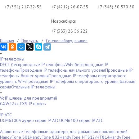
+7 (351) 217-22-55
+7 (4212) 26-07-55
+7 (343) 30 570 30
Новосибирск
+7 (383) 28 56 222
Главная
/
Продукты
/
Сетевое оборудование
+
IP телефоны
DECT беспроводные IP телефоны
WiFi беспроводные IP
телефоны
Проводные IP телефоны начального уровня
Проводные IP
телефоны бизнес уровня
Проводные IP телефоны операторского
уровня с WiFi
Проводные IP телефоны операторского уровня базовая
серия
Отельные IP телефоны
+
VoIP шлюзы для предприятий
GXW42xx FXS IP шлюзы
+
IP АТС
UCM6300A аудио серия IP АТС
UCM6300 серия IP АТС
+
Аналоговые телефонные адаптеры для домашних пользователей
HandyTone 801
HandyTone 802
HandyTone HT812/HT814
HandyTone