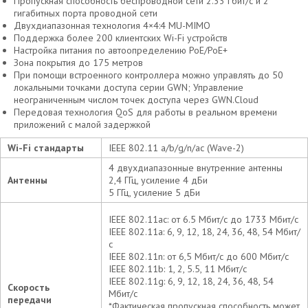
Пропускная способность беспроводной сети 2.33 Гбит/с и 2
гигабитных порта проводной сети
Двухдиапазонная технология 4×4:4 MU-MIMO
Поддержка более 200 клиентских Wi-Fi устройств
Настройка питания по автоопределению PoE/PoE+
Зона покрытия до 175 метров
При помощи встроенного контроллера можно управлять до 50
локальными точками доступа серии GWN; Управление
неограниченным числом точек доступа через GWN.Cloud
Передовая технология QoS для работы в реальном времени
приложений с малой задержкой
Wi-Fi стандарты
IEEE 802.11 a/b/g/n/ac (Wave-2)
4 двухдиапазонные внутренние антенны
Антенны
2,4 ГГц, усиление 4 дБи
5 ГГц, усиление 5 дБи
IEEE 802.11ac: от 6.5 Мбит/с до 1733 Мбит/с
IEEE 802.11a: 6, 9, 12, 18, 24, 36, 48, 54 Мбит/
с
IEEE 802.11n: от 6,5 Мбит/с до 600 Мбит/с
IEEE 802.11b: 1, 2, 5.5, 11 Мбит/с
IEEE 802.11g: 6, 9, 12, 18, 24, 36, 48, 54
Скорость
Мбит/с
передачи
*Фактическая пропускная способность может