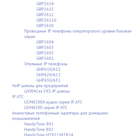
GRP2614
GRP2613
GRP2612
GRP2611G
GRP2610
Проводные IP телефоны операторского уровня базовая
серия
GRP2604
GRP2603
GRP2602
GRP2601
Отельные IP телефоны
GHP610/611
GHP620/621
GHP630/631
VoIP шлюзы для предприятий
GXW42xx FXS IP шлюзы
IP АТС
UCM6300A аудио серия IP АТС
UCM6300 серия IP АТС
Аналоговые телефонные адаптеры для домашних
пользователей
HandyTone 801
HandyTone 802
HandyTone HT812/HT814