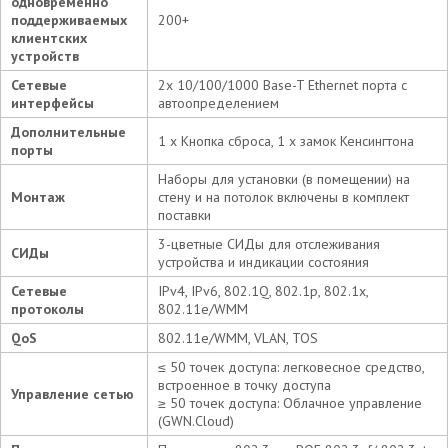
одновременно
поддерживаемых
200+
клиентских
устройств
Сетевые
2x 10/100/1000 Base-T Ethernet порта с
интерфейсы
автоопределением
Дополнительные
1 x Кнопка сброса, 1 x замок Кенсингтона
порты
Наборы для установки (в помещении) на
Монтаж
стену и на потолок включены в комплект
поставки
3-цветные СИДы для отслеживания
СИДы
устройства и индикации состояния
Сетевые
IPv4, IPv6, 802.1Q, 802.1p, 802.1x,
протоколы
802.11e/WMM
QoS
802.11e/WMM, VLAN, TOS
≤ 50 точек доступа: легковесное средство,
встроенное в точку доступа
Управление сетью
≥ 50 точек доступа: Облачное управление
(GWN.Cloud)