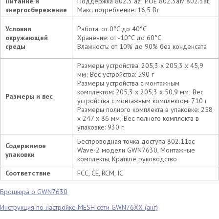
Питание и
Поддержка 802.3 az; POE 802.3af/ 802.3at;
энергосбережение
Макс. потребление: 16,5 Вт
Условия
Работа: от 0°C до 40°C
окружающей
Хранение: от -10°C до 60°C
среды
Влажность: от 10% до 90% без конденсата
Размеры устройства: 205,3 x 205,3 x 45,9
мм; Вес устройства: 590 г
Размеры устройства с монтажным
комплектом: 205,3 x 205,3 x 50,9 мм; Вес
Размеры и веc
устройства с монтажным комплектом: 710 г
Размеры полного комплекта в упаковке: 258
x 247 x 86 мм; Вес полного комплекта в
упаковке: 930 г
Беспроводная точка доступа 802.11ac
Содержимое
Wave-2 модели GWN7630, Монтажные
упаковки
комплекты, Краткое руководство
Соответствие
FCC, CE, RCM, IC
Брошюра о GWN7630
Инструкция по настройке MESH сети GWN76XX (анг)