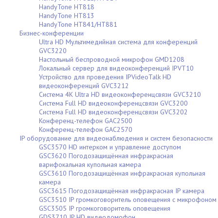
HandyTone HT818
HandyTone HT813
HandyTone HT841/HT881
Бизнес-конференции
Ultra HD Мультимедийная система для конференций
GVC3220
Настольный беспроводной микрофон GMD1208
Локальный сервер для видеоконференций IPVT10
Устройство для проведения IPVideoTalk HD
видеоконференций GVC3212
Система 4K Ultra HD видеоконференцсвязи GVC3210
Система Full HD видеоконференцсвязи GVC3200
Система Full HD видеоконференцсвязи GVC3202
Конференц-телефон GAC2500
Конференц-телефон GAC2570
IP оборудование для видеонаблюдения и систем безопасности
GSC3570 HD интерком и управление доступом
GSC3620 Погодозащищённая инфракрасная
варифокальная купольная камера
GSC3610 Погодозащищённая инфракрасная купольная
камера
GSC3615 Погодозащищённая инфракрасная IP камера
GSC3510 IP громкоговоритель оповещения с микрофоном
GSC3505 IP громкоговоритель оповещения
GDS3710 IP HD видеодомофон