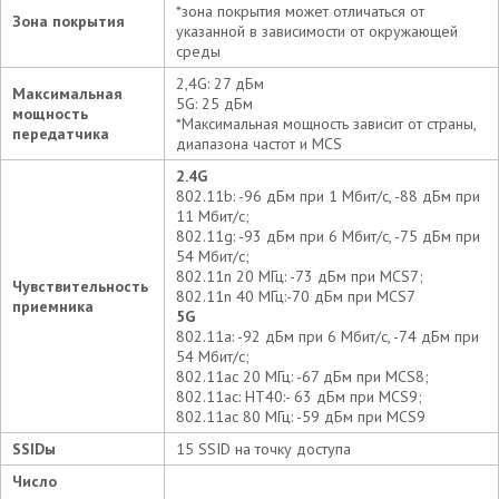
*зона покрытия может отличаться от
Зона покрытия
указанной в зависимости от окружающей
среды
2,4G: 27 дБм
Максимальная
5G: 25 дБм
мощность
*Максимальная мощность зависит от страны,
передатчика
диапазона частот и MCS
2.4G
802.11b: -96 дБм при 1 Мбит/с, -88 дБм при
11 Мбит/с;
802.11g: -93 дБм при 6 Мбит/с, -75 дБм при
54 Мбит/с;
802.11n 20 МГц: -73 дБм при MCS7;
Чувствительность
802.11n 40 МГц:-70 дБм при MCS7
приемника
5G
802.11a: -92 дБм при 6 Мбит/с, -74 дБм при
54 Мбит/с;
802.11ac 20 МГц: -67 дБм при MCS8;
802.11ac: HT40:- 63 дБм при MCS9;
802.11ac 80 МГц: -59 дБм при MCS9
SSIDы
15 SSID на точку доступа
Число