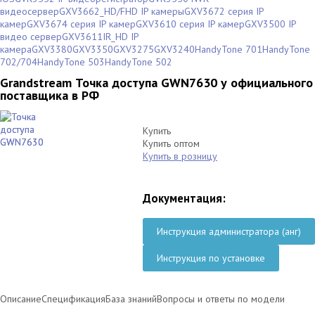
видеосервер
GXV3662_HD/FHD IP камеры
GXV3672 серия IP
камер
GXV3674 серия IP камер
GXV3610 серия IP камер
GXV3500 IP
видео сервер
GXV3611IR_HD IP
камера
GXV3380
GXV3350
GXV3275
GXV3240
HandyTone 701
HandyTone
702/704
HandyTone 503
HandyTone 502
Grandstream Точка доступа GWN7630 у официального
поставщика в РФ
Купить
Купить оптом
Купить в розницу
Документация:
Инструкция администратора (анг)
Инструкция по установке
Описание
Спецификация
База знаний
Вопросы и ответы по модели