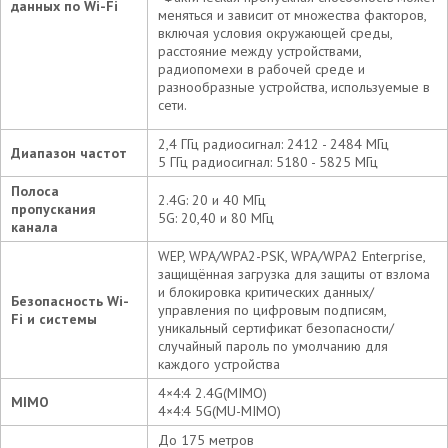
данных по Wi-Fi
меняться и зависит от множества факторов,
включая условия окружающей среды,
расстояние между устройствами,
радиопомехи в рабочей среде и
разнообразные устройства, используемые в
сети.
2,4 ГГц радиосигнал: 2412 - 2484 МГц
Диапазон частот
5 ГГц радиосигнал: 5180 - 5825 МГц
Полоса
2.4G: 20 и 40 МГц
пропускания
5G: 20,40 и 80 МГц
канала
WEP, WPA/WPA2-PSK, WPA/WPA2 Enterprise,
защищённая загрузка для защиты от взлома
и блокировка критических данных/
Безопасность Wi-
управления по цифровым подписям,
Fi и системы
уникальный сертификат безопасности/
случайный пароль по умолчанию для
каждого устройства
4×4:4 2.4G(MIMO)
MIMO
4×4:4 5G(MU-MIMO)
До 175 метров