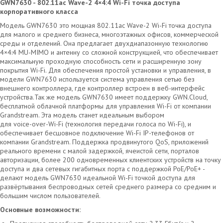
GWN7630 - 802.11ac Wave-2 4×4:4 Wi-Fi точка доступа
корпоративного класса
Модель GWN7630 это мощная 802.11ac Wave-2 Wi-Fi точка доступа
для малого и среднего бизнеса, многоэтажных офисов, коммерческой
среды и отделений. Она предлагает двухдиапазонную технологию
4×4:4 MU-MIMO и антенну со сложной конструкцией, что обеспечивает
максимальную проходную способность сети и расширенную зону
покрытия Wi-Fi. Для обеспечения простой установки и управления, в
модели GWN7630 используется система управления сетью без
внешнего контроллера, где контроллер встроен в веб-интерфейс
устройства.Так же модель GWN7630 имеет поддержку GWN.Cloud,
бесплатной облачной платформы для управления Wi-Fi от компании
Grandstream. Эта модель станет идеальным выбором
для voice-over-Wi-Fi (технология передачи голоса по Wi-Fi), и
обеспечивает бесшовное подключение Wi-Fi IP-телефонов от
компании Grandstream. Поддержка продвинутого QoS, приложений
реального времени с малой задержкой, ячеистой сети, порталов
авторизации, более 200 одновременных клиентских устройств на точку
доступа и два сетевых гигабитных порта с поддержкой PoE/PoE+ -
делают модель GWN7630 идеальной Wi-Fi точкой доступа для
развёртывания беспроводных сетей среднего размера со средним и
большим числом пользователей.
Основные возможности: