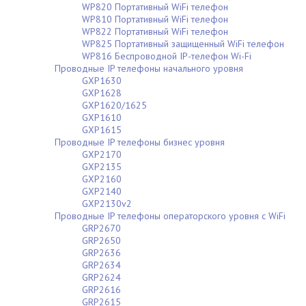
WP820 Портативный WiFi телефон
WP810 Портативный WiFi телефон
WP822 Портативный WiFi телефон
WP825 Портативный защищенный WiFi телефон
WP816 Беспроводной IP-телефон Wi-Fi
Проводные IP телефоны начального уровня
GXP1630
GXP1628
GXP1620/1625
GXP1610
GXP1615
Проводные IP телефоны бизнес уровня
GXP2170
GXP2135
GXP2160
GXP2140
GXP2130v2
Проводные IP телефоны операторского уровня с WiFi
GRP2670
GRP2650
GRP2636
GRP2634
GRP2624
GRP2616
GRP2615