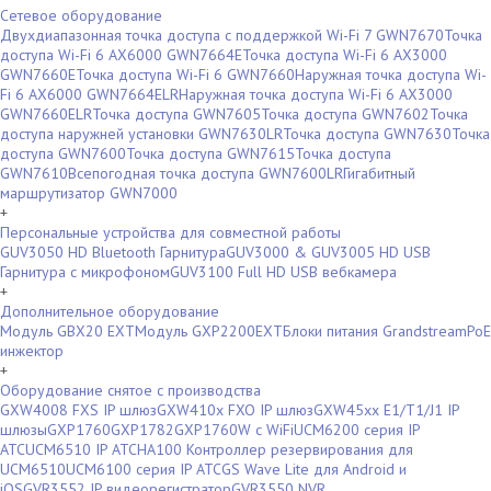
Сетевое оборудование
Двухдиапазонная точка доступа с поддержкой Wi-Fi 7 GWN7670
Точка
доступа Wi-Fi 6 AX6000 GWN7664E
Точка доступа Wi-Fi 6 AX3000
GWN7660E
Точка доступа Wi-Fi 6 GWN7660
Наружная точка доступа Wi-
Fi 6 AX6000 GWN7664ELR
Наружная точка доступа Wi-Fi 6 AX3000
GWN7660ELR
Точка доступа GWN7605
Точка доступа GWN7602
Точка
доступа наружней установки GWN7630LR
Точка доступа GWN7630
Точка
доступа GWN7600
Точка доступа GWN7615
Точка доступа
GWN7610
Всепогодная точка доступа GWN7600LR
Гигабитный
маршрутизатор GWN7000
+
Персональные устройства для совместной работы
GUV3050 HD Bluetooth Гарнитура
GUV3000 & GUV3005 HD USB
Гарнитура с микрофоном
GUV3100 Full HD USB вебкамера
+
Дополнительное оборудование
Модуль GBX20 EXT
Модуль GXP2200EXT
Блоки питания Grandstream
PoE
инжектор
+
Оборудование снятое с производства
GXW4008 FXS IP шлюз
GXW410x FXO IP шлюз
GXW45xx E1/T1/J1 IP
шлюзы
GXP1760
GXP1782
GXP1760W c WiFi
UCM6200 серия IP
АТС
UCM6510 IP АТС
HA100 Контроллер резервирования для
UCM6510
UCM6100 серия IP АТС
GS Wave Lite для Android и
iOS
GVR3552 IP видеорегистратор
GVR3550 NVR