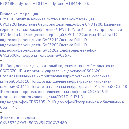
HT818
HandyTone HT813
HandyTone HT841/HT881
+
Бизнес-конференции
Ultra HD Мультимедийная система для конференций
GVC3220
Настольный беспроводной микрофон GMD1208
Локальный
сервер для видеоконференций IPVT10
Устройство для проведения
IPVideoTalk HD видеоконференций GVC3212
Система 4K Ultra HD
видеоконференцсвязи GVC3210
Система Full HD
видеоконференцсвязи GVC3200
Система Full HD
видеоконференцсвязи GVC3202
Конференц-телефон
GAC2500
Конференц-телефон GAC2570
+
IP оборудование для видеонаблюдения и систем безопасности
GSC3570 HD интерком и управление доступом
GSC3620
Погодозащищённая инфракрасная варифокальная купольная
камера
GSC3610 Погодозащищённая инфракрасная купольная
камера
GSC3615 Погодозащищённая инфракрасная IP камера
GSC3510
IP громкоговоритель оповещения с микрофоном
GSC3505 IP
громкоговоритель оповещения
GDS3710 IP HD
видеодомофон
GDS3705 IP HD домофон
Программное обеспечение
GSurf_Pro
+
IP видео телефоны
GXV3370
GXV3450
GXV3470
GXV3480
−