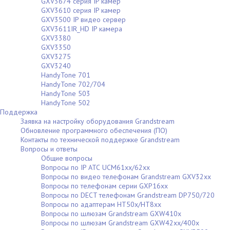
GXV3674 серия IP камер
GXV3610 серия IP камер
GXV3500 IP видео сервер
GXV3611IR_HD IP камера
GXV3380
GXV3350
GXV3275
GXV3240
HandyTone 701
HandyTone 702/704
HandyTone 503
HandyTone 502
Поддержка
Заявка на настройку оборудования Grandstream
Обновление программного обеспечения (ПО)
Контакты по технической поддержке Grandstream
Вопросы и ответы
Общие вопросы
Вопросы по IP АТС UCM61xx/62xx
Вопросы по видео телефонам Grandstream GXV32xx
Вопросы по телефонам серии GXP16xx
Вопросы по DECT телефонам Grandstream DP750/720
Вопросы по адаптерам НТ50х/HT8xx
Вопросы по шлюзам Grandstream GXW410x
Вопросы по шлюзам Grandstream GXW42xx/400x