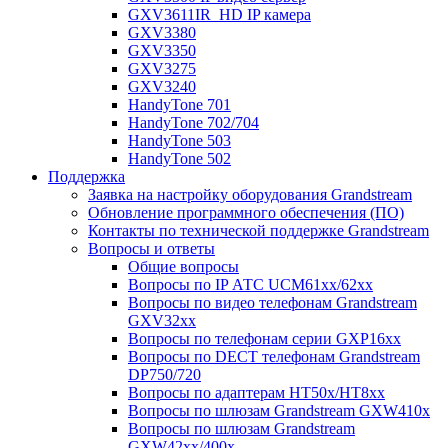
GXV3611IR_HD IP камера
GXV3380
GXV3350
GXV3275
GXV3240
HandyTone 701
HandyTone 702/704
HandyTone 503
HandyTone 502
Поддержка
Заявка на настройку оборудования Grandstream
Обновление программного обеспечения (ПО)
Контакты по технической поддержке Grandstream
Вопросы и ответы
Общие вопросы
Вопросы по IP АТС UCM61xx/62xx
Вопросы по видео телефонам Grandstream
GXV32xx
Вопросы по телефонам серии GXP16xx
Вопросы по DECT телефонам Grandstream
DP750/720
Вопросы по адаптерам НТ50х/HT8xx
Вопросы по шлюзам Grandstream GXW410x
Вопросы по шлюзам Grandstream
GXW42xx/400x