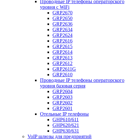
Проводные IP телефоны операторского
уровня с WiFi
GRP2670
GRP2650
GRP2636
GRP2634
GRP2624
GRP2616
GRP2615
GRP2614
GRP2613
GRP2612
GRP2611G
GRP2610
Проводные IP телефоны операторского
уровня базовая серия
GRP2604
GRP2603
GRP2602
GRP2601
Отельные IP телефоны
GHP610/611
GHP620/621
GHP630/631
VoIP шлюзы для предприятий