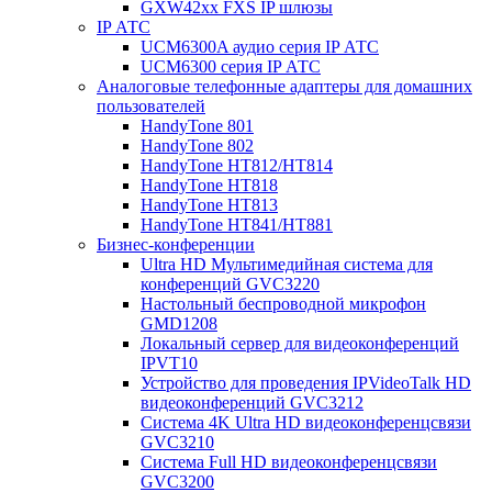
GXW42xx FXS IP шлюзы
IP АТС
UCM6300A аудио серия IP АТС
UCM6300 серия IP АТС
Аналоговые телефонные адаптеры для домашних
пользователей
HandyTone 801
HandyTone 802
HandyTone HT812/HT814
HandyTone HT818
HandyTone HT813
HandyTone HT841/HT881
Бизнес-конференции
Ultra HD Мультимедийная система для
конференций GVC3220
Настольный беспроводной микрофон
GMD1208
Локальный сервер для видеоконференций
IPVT10
Устройство для проведения IPVideoTalk HD
видеоконференций GVC3212
Система 4K Ultra HD видеоконференцсвязи
GVC3210
Система Full HD видеоконференцсвязи
GVC3200