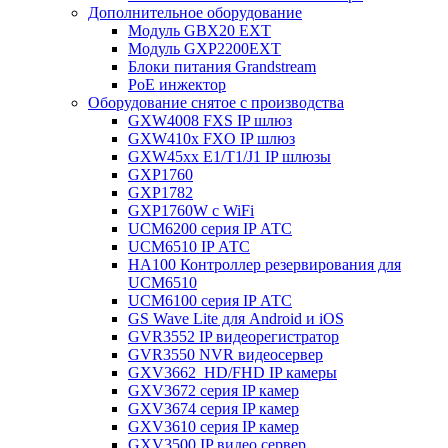
Дополнительное оборудование
Модуль GBX20 EXT
Модуль GXP2200EXT
Блоки питания Grandstream
PoE инжектор
Оборудование снятое с производства
GXW4008 FXS IP шлюз
GXW410x FXO IP шлюз
GXW45xx E1/T1/J1 IP шлюзы
GXP1760
GXP1782
GXP1760W c WiFi
UCM6200 серия IP АТС
UCM6510 IP АТС
HA100 Контроллер резервирования для
UCM6510
UCM6100 серия IP АТС
GS Wave Lite для Android и iOS
GVR3552 IP видеорегистратор
GVR3550 NVR видеосервер
GXV3662_HD/FHD IP камеры
GXV3672 серия IP камер
GXV3674 серия IP камер
GXV3610 серия IP камер
GXV3500 IP видео сервер