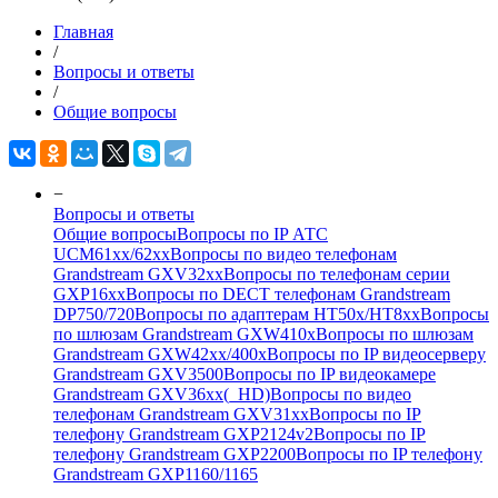
Главная
/
Вопросы и ответы
/
Общие вопросы
−
Вопросы и ответы
Общие вопросы
Вопросы по IP АТС
UCM61xx/62xx
Вопросы по видео телефонам
Grandstream GXV32xx
Вопросы по телефонам серии
GXP16xx
Вопросы по DECT телефонам Grandstream
DP750/720
Вопросы по адаптерам НТ50х/HT8xx
Вопросы
по шлюзам Grandstream GXW410x
Вопросы по шлюзам
Grandstream GXW42xx/400x
Вопросы по IP видеосерверу
Grandstream GXV3500
Вопросы по IP видеокамере
Grandstream GXV36xx(_HD)
Вопросы по видео
телефонам Grandstream GXV31xx
Вопросы по IP
телефону Grandstream GXP2124v2
Вопросы по IP
телефону Grandstream GXP2200
Вопросы по IP телефону
Grandstream GXP1160/1165