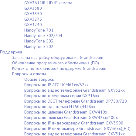
GXV3611IR_HD IP камера
GXV3380
GXV3350
GXV3275
GXV3240
HandyTone 701
HandyTone 702/704
HandyTone 503
HandyTone 502
Поддержка
Заявка на настройку оборудования Grandstream
Обновление программного обеспечения (ПО)
Контакты по технической поддержке Grandstream
Вопросы и ответы
Общие вопросы
Вопросы по IP АТС UCM61xx/62xx
Вопросы по видео телефонам Grandstream GXV32xx
Вопросы по телефонам серии GXP16xx
Вопросы по DECT телефонам Grandstream DP750/720
Вопросы по адаптерам НТ50х/HT8xx
Вопросы по шлюзам Grandstream GXW410x
Вопросы по шлюзам Grandstream GXW42xx/400x
Вопросы по IP видеосерверу Grandstream GXV3500
Вопросы по IP видеокамере Grandstream GXV36xx(_HD)
Вопросы по видео телефонам Grandstream GXV31xx