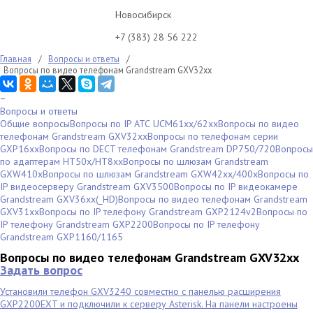
Новосибирск
+7 (383) 28 56 222
Главная
/
Вопросы и ответы
/
Вопросы по видео телефонам Grandstream GXV32xx
−
Вопросы и ответы
Общие вопросы
Вопросы по IP АТС UCM61xx/62xx
Вопросы по видео
телефонам Grandstream GXV32xx
Вопросы по телефонам серии
GXP16xx
Вопросы по DECT телефонам Grandstream DP750/720
Вопросы
по адаптерам НТ50х/HT8xx
Вопросы по шлюзам Grandstream
GXW410x
Вопросы по шлюзам Grandstream GXW42xx/400x
Вопросы по
IP видеосерверу Grandstream GXV3500
Вопросы по IP видеокамере
Grandstream GXV36xx(_HD)
Вопросы по видео телефонам Grandstream
GXV31xx
Вопросы по IP телефону Grandstream GXP2124v2
Вопросы по
IP телефону Grandstream GXP2200
Вопросы по IP телефону
Grandstream GXP1160/1165
Вопросы по видео телефонам Grandstream GXV32xx
Задать вопрос
Установили телефон GXV3240 совместно с панелью расширения
GXP2200EXT и подключили к серверу Asterisk. На панели настроены