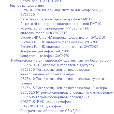
HandyTone HT841/HT881
Бизнес-конференции
Ultra HD Мультимедийная система для конференций
GVC3220
Настольный беспроводной микрофон GMD1208
Локальный сервер для видеоконференций IPVT10
Устройство для проведения IPVideoTalk HD
видеоконференций GVC3212
Система 4K Ultra HD видеоконференцсвязи GVC3210
Система Full HD видеоконференцсвязи GVC3200
Система Full HD видеоконференцсвязи GVC3202
Конференц-телефон GAC2500
Конференц-телефон GAC2570
IP оборудование для видеонаблюдения и систем безопасности
GSC3570 HD интерком и управление доступом
GSC3620 Погодозащищённая инфракрасная
варифокальная купольная камера
GSC3610 Погодозащищённая инфракрасная купольная
камера
GSC3615 Погодозащищённая инфракрасная IP камера
GSC3510 IP громкоговоритель оповещения с микрофоном
GSC3505 IP громкоговоритель оповещения
GDS3710 IP HD видеодомофон
GDS3705 IP HD домофон
Программное обеспечение GSurf_Pro