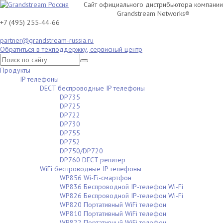
Сайт официального дистрибьютора компании
Grandstream Networks®
+7 (495) 255-44-66
partner@grandstream-russia.ru
Обратиться в техподдержку, сервисный центр
Продукты
IP телефоны
DECT беспроводные IP телефоны
DP735
DP725
DP722
DP730
DP755
DP752
DP750/DP720
DP760 DECT репитер
WiFi беспроводные IP телефоны
WP856 Wi-Fi-смартфон
WP836 Беспроводной IP-телефон Wi-Fi
WP826 Беспроводной IP-телефон Wi-Fi
WP820 Портативный WiFi телефон
WP810 Портативный WiFi телефон
WP822 Портативный WiFi телефон