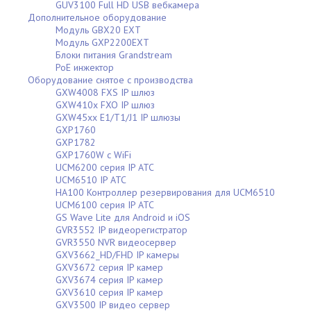
GUV3100 Full HD USB вебкамера
Дополнительное оборудование
Модуль GBX20 EXT
Модуль GXP2200EXT
Блоки питания Grandstream
PoE инжектор
Оборудование снятое с производства
GXW4008 FXS IP шлюз
GXW410x FXO IP шлюз
GXW45xx E1/T1/J1 IP шлюзы
GXP1760
GXP1782
GXP1760W c WiFi
UCM6200 серия IP АТС
UCM6510 IP АТС
HA100 Контроллер резервирования для UCM6510
UCM6100 серия IP АТС
GS Wave Lite для Android и iOS
GVR3552 IP видеорегистратор
GVR3550 NVR видеосервер
GXV3662_HD/FHD IP камеры
GXV3672 серия IP камер
GXV3674 серия IP камер
GXV3610 серия IP камер
GXV3500 IP видео сервер