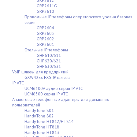
GRP2612
GRP2611G
GRP2610
Проводные IP телефоны операторского уровня базовая
серия
GRP2604
GRP2603
GRP2602
GRP2601
Отельные IP телефоны
GHP610/611
GHP620/621
GHP630/631
VoIP шлюзы для предприятий
GXW42xx FXS IP шлюзы
IP АТС
UCM6300A аудио серия IP АТС
UCM6300 серия IP АТС
Аналоговые телефонные адаптеры для домашних
пользователей
HandyTone 801
HandyTone 802
HandyTone HT812/HT814
HandyTone HT818
HandyTone HT813