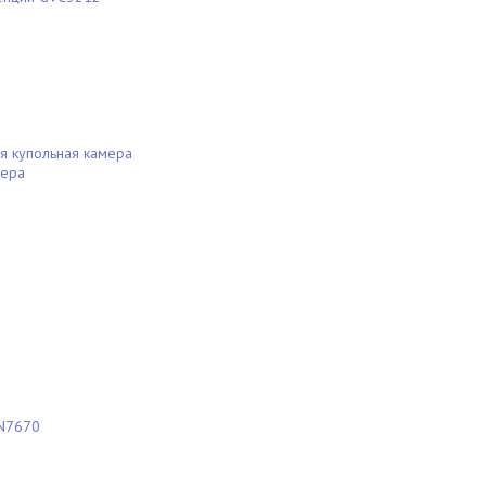
 купольная камера
мера
WN7670