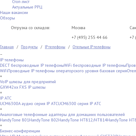
Стоп-лист
Актуальные РРЦ
Наши вакансии
Обзоры
Отгрузка со складов:
Москва
Сан
+7 (495) 255 44 66
+7 
Главная
/
Продукты
/
IP телефоны
/
Отельные IP телефоны
−
IP телефоны
DECT беспроводные IP телефоны
WiFi беспроводные IP телефоны
Пров
WiFi
Проводные IP телефоны операторского уровня базовая серия
Отел
+
VoIP шлюзы для предприятий
GXW42xx FXS IP шлюзы
+
IP АТС
UCM6300A аудио серия IP АТС
UCM6300 серия IP АТС
+
Аналоговые телефонные адаптеры для домашних пользователей
HandyTone 801
HandyTone 802
HandyTone HT812/HT814
HandyTone HT
+
Бизнес-конференции