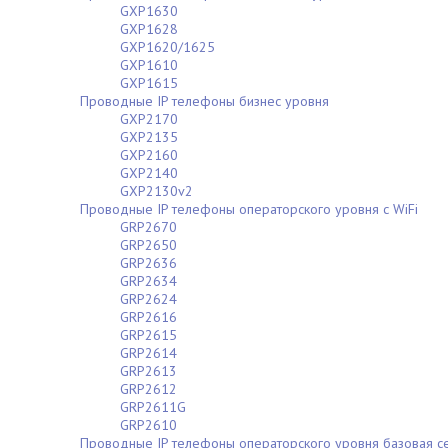
GXP1630
GXP1628
GXP1620/1625
GXP1610
GXP1615
Проводные IP телефоны бизнес уровня
GXP2170
GXP2135
GXP2160
GXP2140
GXP2130v2
Проводные IP телефоны операторского уровня с WiFi
GRP2670
GRP2650
GRP2636
GRP2634
GRP2624
GRP2616
GRP2615
GRP2614
GRP2613
GRP2612
GRP2611G
GRP2610
Проводные IP телефоны операторского уровня базовая с