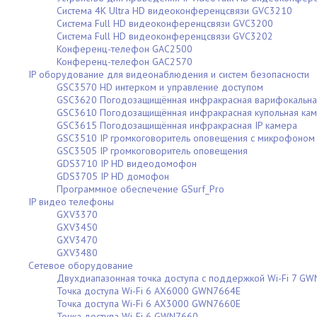
Система 4K Ultra HD видеоконференцсвязи GVC3210
Система Full HD видеоконференцсвязи GVC3200
Система Full HD видеоконференцсвязи GVC3202
Конференц-телефон GAC2500
Конференц-телефон GAC2570
IP оборудование для видеонаблюдения и систем безопасности
GSC3570 HD интерком и управление доступом
GSC3620 Погодозащищённая инфракрасная варифокальная
GSC3610 Погодозащищённая инфракрасная купольная ка
GSC3615 Погодозащищённая инфракрасная IP камера
GSC3510 IP громкоговоритель оповещения с микрофоном
GSC3505 IP громкоговоритель оповещения
GDS3710 IP HD видеодомофон
GDS3705 IP HD домофон
Программное обеспечение GSurf_Pro
IP видео телефоны
GXV3370
GXV3450
GXV3470
GXV3480
Сетевое оборудование
Двухдиапазонная точка доступа с поддержкой Wi-Fi 7 G
Точка доступа Wi-Fi 6 AX6000 GWN7664E
Точка доступа Wi-Fi 6 AX3000 GWN7660E
Точка доступа Wi-Fi 6 GWN7660