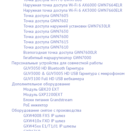
Наружная точка доступа Wi-Fi 6 AX6000 GWN7664ELR
Наружная точка доступа Wi-Fi 6 AX3000 GWN7660ELR
Точка доступа GWN7605
Точка доступа GWN7602
Точка доступа наружней установки GWN7630LR
Точка доступа GWN7630
Точка доступа GWN7600
Точка доступа GWN7615
Точка доступа GWN7610
Всепогодная точка доступа GWN7600LR
Гигабитный маршрутизатор GWN7000
Персональные устройства для совместной работы
GUV3050 HD Bluetooth Гарнитура
GUV3000 & GUV3005 HD USB Гарнитура с микрофоном
GUV3100 Full HD USB вебкамера
Дополнительное оборудование
Модуль GBX20 EXT
Модуль GXP2200EXT
Блоки питания Grandstream
PoE инжектор
Оборудование снятое с производства
GXW4008 FXS IP шлюз
GXW410x FXO IP шлюз
GXW45xx E1/T1/J1 IP шлюзы