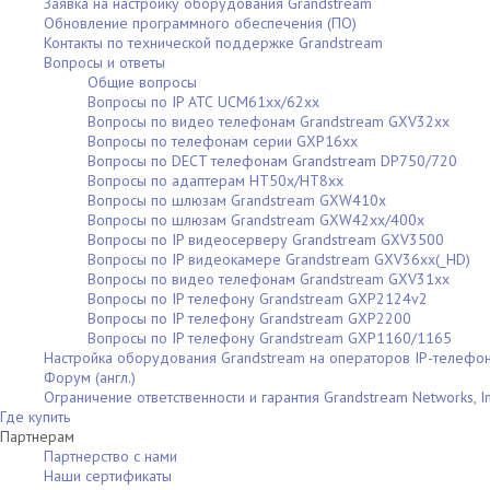
Заявка на настройку оборудования Grandstream
Обновление программного обеспечения (ПО)
Контакты по технической поддержке Grandstream
Вопросы и ответы
Общие вопросы
Вопросы по IP АТС UCM61xx/62xx
Вопросы по видео телефонам Grandstream GXV32xx
Вопросы по телефонам серии GXP16xx
Вопросы по DECT телефонам Grandstream DP750/720
Вопросы по адаптерам НТ50х/HT8xx
Вопросы по шлюзам Grandstream GXW410x
Вопросы по шлюзам Grandstream GXW42xx/400x
Вопросы по IP видеосерверу Grandstream GXV3500
Вопросы по IP видеокамере Grandstream GXV36xx(_HD)
Вопросы по видео телефонам Grandstream GXV31xx
Вопросы по IP телефону Grandstream GXP2124v2
Вопросы по IP телефону Grandstream GXP2200
Вопросы по IP телефону Grandstream GXP1160/1165
Настройка оборудования Grandstream на операторов IP-телефо
Форум (англ.)
Ограничение ответственности и гарантия Grandstream Networks, In
Где купить
Партнерам
Партнерство с нами
Наши сертификаты