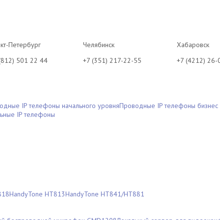
кт-Петербург
Челябинск
Хабаровск
(812) 501 22 44
+7 (351) 217-22-55
+7 (4212) 26-
одные IP телефоны начального уровня
Проводные IP телефоны бизнес
ьные IP телефоны
818
HandyTone HT813
HandyTone HT841/HT881