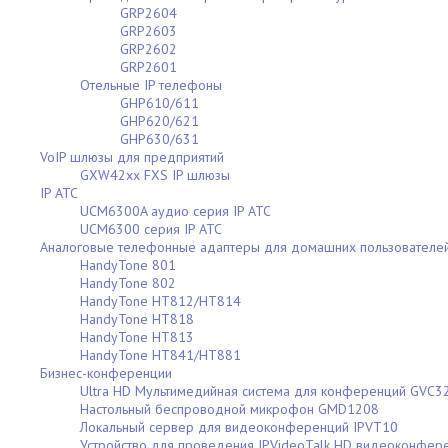
GRP2604
GRP2603
GRP2602
GRP2601
Отельные IP телефоны
GHP610/611
GHP620/621
GHP630/631
VoIP шлюзы для предприятий
GXW42xx FXS IP шлюзы
IP АТС
UCM6300A аудио серия IP АТС
UCM6300 серия IP АТС
Аналоговые телефонные адаптеры для домашних пользователе
HandyTone 801
HandyTone 802
HandyTone HT812/HT814
HandyTone HT818
HandyTone HT813
HandyTone HT841/HT881
Бизнес-конференции
Ultra HD Мультимедийная система для конференций GVC3
Настольный беспроводной микрофон GMD1208
Локальный сервер для видеоконференций IPVT10
Устройство для проведения IPVideoTalk HD видеоконфе