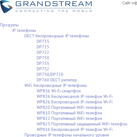
Сайт о
Продукты
IP телефоны
DECT беспроводные IP телефоны
DP735
DP725
DP722
DP730
DP755
DP752
DP750/DP720
DP760 DECT репитер
WiFi беспроводные IP телефоны
WP856 Wi-Fi-смартфон
WP836 Беспроводной IP-телефон Wi-Fi
WP826 Беспроводной IP-телефон Wi-Fi
WP820 Портативный WiFi телефон
WP810 Портативный WiFi телефон
WP822 Портативный WiFi телефон
WP825 Портативный защищенный WiFi телефон
WP816 Беспроводной IP-телефон Wi-Fi
Проводные IP телефоны начального уровня