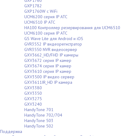
GXP1760
GXP1782
GXP1760W c WiFi
UCM6200 серия IP АТС
UCM6510 IP АТС
HA100 Контроллер резервирования для UCM6510
UCM6100 серия IP АТС
GS Wave Lite для Android и iOS
GVR3552 IP видеорегистратор
GVR3550 NVR видеосервер
GXV3662_HD/FHD IP камеры
GXV3672 серия IP камер
GXV3674 серия IP камер
GXV3610 серия IP камер
GXV3500 IP видео сервер
GXV3611IR_HD IP камера
GXV3380
GXV3350
GXV3275
GXV3240
HandyTone 701
HandyTone 702/704
HandyTone 503
HandyTone 502
Поддержка