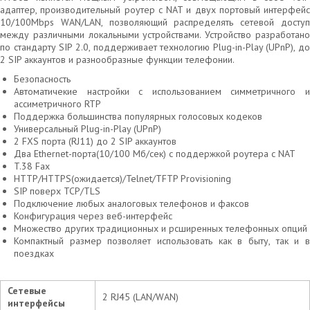
адаптер, производительный роутер с NAT и двух портовый интерфейс
10/100Mbps WAN/LAN, позволяющий распределять сетевой доступ
между различными локальными устройствами. Устройство разработано
по стандарту SIP 2.0, поддерживает технологию Plug-in-Play (UPnP), до
2 SIP аккаунтов и разнообразные функции телефонии.
Безопасность
Автоматичекие настройки с использованием симметричного и
ассиметричного RTP
Поддержка большинства популярных голосовых кодеков
Универсальный Plug-in-Play (UPnP)
2 FXS порта (RJ11) до 2 SIP аккаунтов
Два Ethernet-порта(10/100 Мб/сек) с поддержкой роутера с NAT
T.38 Fax
HTTP/HTTPS(ожидается)/Telnet/TFTP Provisioning
SIP поверх TCP/TLS
Подключение любых аналоговых телефонов и факсов
Конфигурация через веб-интерфейс
Множество других традиционных и рсширенных телефонных опций
Компактный размер позволяет использовать как в быту, так и в
поездках
Сетевые
2 RJ45 (LAN/WAN)
интерфейсы