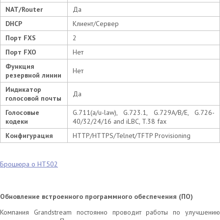
NAT/Router
Да
DHCP
Клиент/Сервер
Порт FXS
2
Порт FXO
Нет
Функция
Нет
резервной линии
Индикатор
Да
голосовой почты
Голосовые
G.711(a/u-law), G.723.1, G.729A/B/E, G.726-
кодеки
40/32/24/16 and iLBC, T.38 fax
Конфигурация
HTTP/HTTPS/Telnet/TFTP Provisioning
Брошюра о НТ502
Обновление встроенного программного обеспечения (ПО)
Компания Grandstream постоянно проводит работы по улучшению