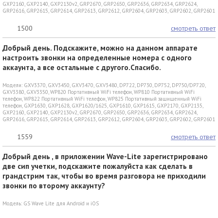
GXP2160
,
GXP2140
,
GXP2130v2
,
GRP2670
,
GRP2650
,
GRP2636
,
GRP2634
,
GRP2624
,
GRP2616
,
GRP2615
,
GRP2614
,
GRP2613
,
GRP2612
,
GRP2604
,
GRP2603
,
GRP2602
,
GRP2601
1500
смотреть ответ
Добрый день. Подскажите, можно на данном аппарате
настроить звонки на определенные номера с одного
аккаунта, а все остальные с другого.Спасибо.
Модели:
GXV3370
,
GXV3450
,
GXV3470
,
GXV3480
,
DP722
,
DP730
,
DP752
,
DP750/DP720
,
GXV3380
,
GXV3350
,
WP820 Портативный WiFi телефон
,
WP810 Портативный WiFi
телефон
,
WP822 Портативный WiFi телефон
,
WP825 Портативный защищенный WiFi
телефон
,
GXP1630
,
GXP1628
,
GXP1620/1625
,
GXP1610
,
GXP1615
,
GXP2170
,
GXP2135
,
GXP2160
,
GXP2140
,
GXP2130v2
,
GRP2670
,
GRP2650
,
GRP2636
,
GRP2634
,
GRP2624
,
GRP2616
,
GRP2615
,
GRP2614
,
GRP2613
,
GRP2612
,
GRP2604
,
GRP2603
,
GRP2602
,
GRP2601
1559
смотреть ответ
Добрый день , в приложении Wave-Lite зарегистрировано
две сип учетки, подскажите пожалуйста как сделать в
грандстрим так, чтобы во время разговора не приходили
звонки по второму аккаунту?
Модель:
GS Wave Lite для Android и iOS