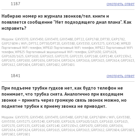
1187
смотреть ответ
Набираю номер из журнала звонков/тел. книги и
появляется сообщение "Нет подходящего диал плана". Как
исправить?
Модели:
GXV3370
,
GXV3450
,
GXV3470
,
GXV3480
,
DP722
,
GXP1760
,
DP730
,
GXP1782
,
GXP1760W c WiFi
,
DP752
,
DP750/DP720
,
GXV3380
,
GXV3350
,
GXV3275
,
GXV3240
,
WP820
Портативный WiFi телефон
,
WP810 Портативный WiFi телефон
,
WP822 Портативный WiFi
телефон
,
WP825 Портативный защищенный WiFi телефон
,
GXP1630
,
GXP1628
,
GXP1620/1625
,
GXP1610
,
GXP1615
,
GXP2170
,
GXP2135
,
GXP2160
,
GXP2140
,
GXP2130v2
,
GRP2670
,
GRP2650
,
GRP2636
,
GRP2634
,
GRP2624
,
GRP2616
,
GRP2615
,
GRP2614
,
GRP2613
,
GRP2612
,
GRP2604
,
GRP2603
,
GRP2602
,
GRP2601
1841
смотреть ответ
При подъеме трубки гудков нет, как будто телефон не
понимает, что трубка снята. Аналогично при входящем
звонке – принять через громкую связь звонок можно, но
поднятие трубки к приему звонка не приводит.
Модели:
GXV3370
,
GXV3450
,
GXV3470
,
GXV3480
,
GXP1760
,
GXP1760W c WiFi
,
GXV3380
,
GXV3350
,
GXV3275
,
GXV3240
,
GXP1630
,
GXP1628
,
GXP1620/1625
,
GXP1610
,
GXP1615
,
GXP2170
,
GXP2135
,
GXP2160
,
GXP2140
,
GXP2130v2
,
GRP2670
,
GRP2650
,
GRP2636
,
GRP2634
,
GRP2624
,
GRP2616
,
GRP2615
,
GRP2614
,
GRP2613
,
GRP2612
,
GRP2604
,
GRP2603
,
GRP2602
,
GRP2601