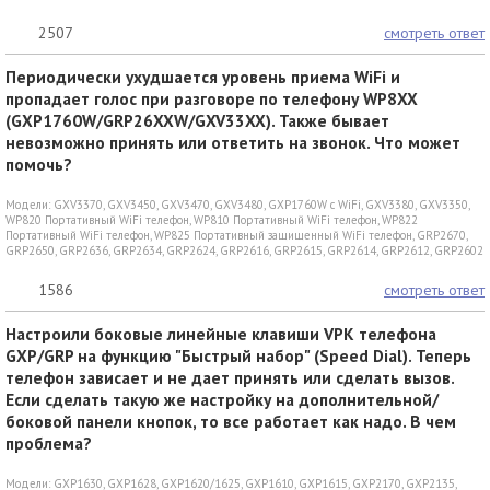
2507
смотреть ответ
Периодически ухудшается уровень приема WiFi и
пропадает голос при разговоре по телефону WP8XX
(GXP1760W/GRP26XXW/GXV33XX). Также бывает
невозможно принять или ответить на звонок. Что может
помочь?
Модели:
GXV3370
,
GXV3450
,
GXV3470
,
GXV3480
,
GXP1760W c WiFi
,
GXV3380
,
GXV3350
,
WP820 Портативный WiFi телефон
,
WP810 Портативный WiFi телефон
,
WP822
Портативный WiFi телефон
,
WP825 Портативный защищенный WiFi телефон
,
GRP2670
,
GRP2650
,
GRP2636
,
GRP2634
,
GRP2624
,
GRP2616
,
GRP2615
,
GRP2614
,
GRP2612
,
GRP2602
1586
смотреть ответ
Настроили боковые линейные клавиши VPK телефона
GXP/GRP на функцию "Быстрый набор" (Speed Dial). Теперь
телефон зависает и не дает принять или сделать вызов.
Если сделать такую же настройку на дополнительной/
боковой панели кнопок, то все работает как надо. В чем
проблема?
Модели:
GXP1630
,
GXP1628
,
GXP1620/1625
,
GXP1610
,
GXP1615
,
GXP2170
,
GXP2135
,