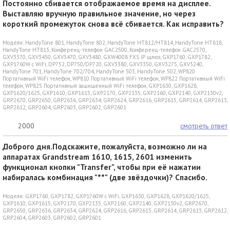
Постоянно сбивается отображаемое время на дисплее.
Выставляю вручную правильное значение, но через
короткий промежуток снова всё сбивается. Как исправить?
Модели:
HandyTone 801
,
HandyTone 802
,
HandyTone HT812/HT814
,
HandyTone HT818
,
HandyTone HT813
,
Конференц-телефон GAC2500
,
Конференц-телефон GAC2570
,
GXV3370
,
GXV3450
,
GXV3470
,
GXV3480
,
GXW4008 FXS IP шлюз
,
GXP1760
,
GXP1782
,
GXP1760W c WiFi
,
DP752
,
DP750/DP720
,
GXV3380
,
GXV3350
,
GXV3275
,
GXV3240
,
HandyTone 701
,
HandyTone 702/704
,
HandyTone 503
,
HandyTone 502
,
WP820
Портативный WiFi телефон
,
WP810 Портативный WiFi телефон
,
WP822 Портативный WiFi
телефон
,
WP825 Портативный защищенный WiFi телефон
,
GXP1630
,
GXP1628
,
GXP1620/1625
,
GXP1610
,
GXP1615
,
GXP2170
,
GXP2135
,
GXP2160
,
GXP2140
,
GXP2130v2
,
GRP2670
,
GRP2650
,
GRP2636
,
GRP2634
,
GRP2624
,
GRP2616
,
GRP2615
,
GRP2614
,
GRP2613
,
GRP2612
,
GRP2604
,
GRP2603
,
GRP2602
,
GRP2601
2000
смотреть ответ
Доброго дня.Подскажите, пожалуйста, возможно ли на
аппаратах Grandstream 1610, 1615, 2601 изменить
функционал кнопки "Transfer", чтобы при её нажатии
набиралась комбинация "**" (две звёздочки)? Спасибо.
Модели:
GXP1760
,
GXP1782
,
GXP1760W c WiFi
,
GXP1630
,
GXP1628
,
GXP1620/1625
,
GXP1610
,
GXP1615
,
GXP2170
,
GXP2135
,
GXP2160
,
GXP2140
,
GXP2130v2
,
GRP2670
,
GRP2650
,
GRP2636
,
GRP2634
,
GRP2624
,
GRP2616
,
GRP2615
,
GRP2614
,
GRP2613
,
GRP2612
,
GRP2604
,
GRP2603
,
GRP2602
,
GRP2601