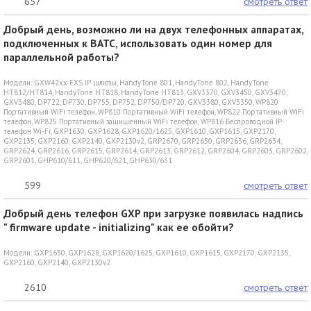
657
смотреть ответ
Добрый день, возможно ли на двух телефонных аппаратах,
подключенных к ВАТС, использовать один номер для
параллельной работы?
Модели:
GXW42xx FXS IP шлюзы
,
HandyTone 801
,
HandyTone 802
,
HandyTone
HT812/HT814
,
HandyTone HT818
,
HandyTone HT813
,
GXV3370
,
GXV3450
,
GXV3470
,
GXV3480
,
DP722
,
DP730
,
DP755
,
DP752
,
DP750/DP720
,
GXV3380
,
GXV3350
,
WP820
Портативный WiFi телефон
,
WP810 Портативный WiFi телефон
,
WP822 Портативный WiFi
телефон
,
WP825 Портативный защищенный WiFi телефон
,
WP816 Беспроводной IP-
телефон Wi-Fi
,
GXP1630
,
GXP1628
,
GXP1620/1625
,
GXP1610
,
GXP1615
,
GXP2170
,
GXP2135
,
GXP2160
,
GXP2140
,
GXP2130v2
,
GRP2670
,
GRP2650
,
GRP2636
,
GRP2634
,
GRP2624
,
GRP2616
,
GRP2615
,
GRP2614
,
GRP2613
,
GRP2612
,
GRP2604
,
GRP2603
,
GRP2602
,
GRP2601
,
GHP610/611
,
GHP620/621
,
GHP630/631
599
смотреть ответ
Добрый день телефон GXP при загрузке появилась надпись
" firmware update - initializing" как ее обойти?
Модели:
GXP1630
,
GXP1628
,
GXP1620/1625
,
GXP1610
,
GXP1615
,
GXP2170
,
GXP2135
,
GXP2160
,
GXP2140
,
GXP2130v2
2610
смотреть ответ