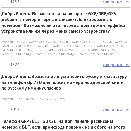
1288
смотреть ответ
Добрый день. Возможно ли на аппарате GXP/GRP/GXV
добавить номер в черный список/заблокированных
номеров? Возможно ли это посредством веб-интерфейса
устройства или же через меню самого устройства?
Модели:
GXV3370
,
GXV3450
,
GXV3470
,
GXV3480
,
GXP1760
,
GXP1782
,
GXV3380
,
GXV3350
,
GXP1630
,
GXP1628
,
GXP1620/1625
,
GXP1610
,
GXP1615
,
GXP2170
,
GXP2135
,
GXP2160
,
GXP2140
,
GXP2130v2
,
GRP2670
,
GRP2650
,
GRP2636
,
GRP2634
,
GRP2624
,
GRP2616
,
GRP2615
,
GRP2614
,
GRP2613
,
GRP2612
,
GRP2604
,
GRP2603
,
GRP2602
,
GRP2601
3324
смотреть ответ
Добрый день.Возможно ли установить русскую клавиатуру
на телефон dp 720 для поиска номера из адресной книги
по русскому имени?Спасибо
Модели:
DP722
,
DP730
,
DP752
,
DP750/DP720
2017
смотреть ответ
Телефон GRP2615+GBX20. на доп. панели расписаны
номера c BLF. если происходит звонок на любого из этого