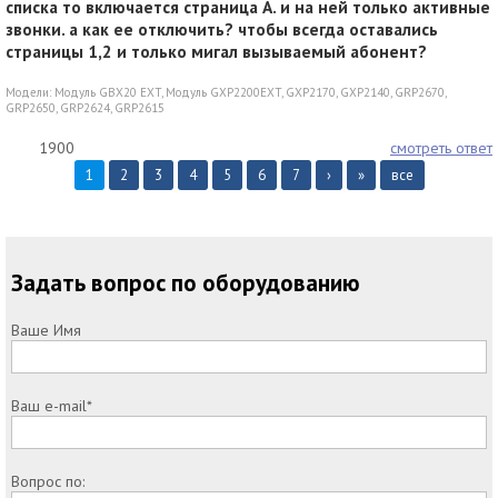
списка то включается страница А. и на ней только активные
звонки. а как ее отключить? чтобы всегда оставались
страницы 1,2 и только мигал вызываемый абонент?
Модели:
Модуль GBX20 EXT
,
Модуль GXP2200EXT
,
GXP2170
,
GXP2140
,
GRP2670
,
GRP2650
,
GRP2624
,
GRP2615
1900
смотреть ответ
1
2
3
4
5
6
7
›
»
все
Задать вопрос по оборудованию
Ваше Имя
Ваш e-mail*
Вопрос по: